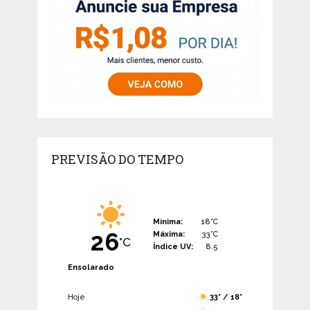
PREVISÃO DO TEMPO
Mínima:
18°C
26
Máxima:
33°C
°C
Índice UV:
8.5
Ensolarado
Hoje
33° / 18°