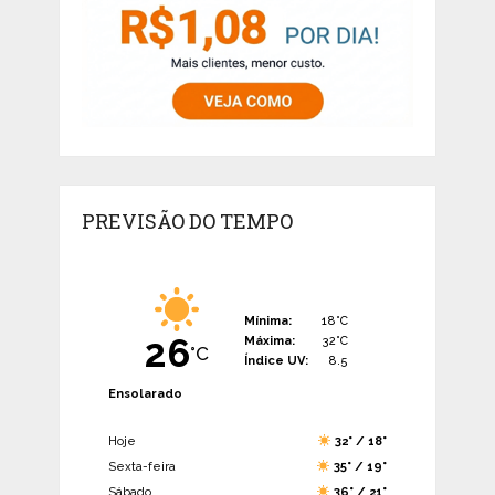
PREVISÃO DO TEMPO
Mínima:
18°C
26
Máxima:
32°C
°C
Índice UV:
8.5
Ensolarado
Hoje
32° / 18°
Sexta-feira
35° / 19°
Sábado
36° / 21°