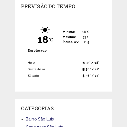
PREVISÃO DO TEMPO
☀️
Mínima:
18°C
18
Máxima:
33°C
°C
Índice UV:
8.5
Ensolarado
Hoje
☀️ 33° / 18°
Sexta-feira
☀️ 36° / 21°
Sábado
☀️ 36° / 22°
CATEGORIAS
Bairro São Luís