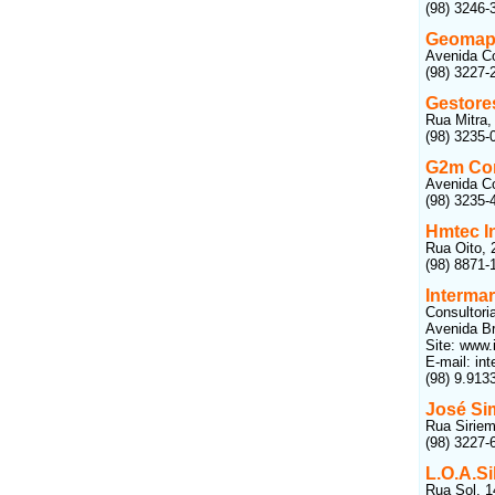
(98) 3246-
Geomap 
Avenida Co
(98) 3227-
Gestore
Rua Mitra,
(98) 3235-
G2m Con
Avenida Co
(98) 3235-
Hmtec In
Rua Oito, 
(98) 8871-
Interma
Consultori
Avenida Br
Site: www.
E-mail: in
(98) 9.913
José Sim
Rua Siriem
(98) 3227-
L.O.A.Si
Rua Sol, 1