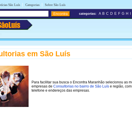
|
|
tícias São Luís
Categorias
Sobre São Luís
A
B
C
D
E
F
G
H
I
categorias:
SãoLuís
ltorias em São Luís
Para facilitar sua busca o Encontra Maranhão selecionou as 
empresas de
Consultorias no bairro de São Luís
e região, com
telefone e endereços das empresas.