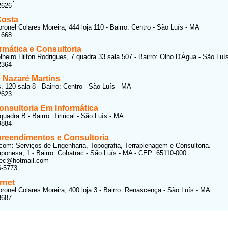
2626
Costa
ronel Colares Moreira, 444 loja 110 - Bairro: Centro - São Luís - MA
1668
rmática e Consultoria
heiro Hilton Rodrigues, 7 quadra 33 sala 507 - Bairro: Olho D'Água - São Luí
2364
 Nazaré Martins
, 120 sala 8 - Bairro: Centro - São Luís - MA
2623
onsultoria Em Informática
uadra B - Bairro: Tirirical - São Luís - MA
9884
eendimentos e Consultoria
com: Serviços de Engenharia, Topografia, Terraplenagem e Consultoria.
ponesa, 1 - Bairro: Cohatrac - São Luís - MA - CEP: 65110-000
w.ec@hotmail.com
6-5773
rnet
ronel Colares Moreira, 400 loja 3 - Bairro: Renascença - São Luís - MA
3687