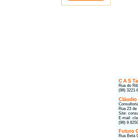
C A S T
Rua do Rib
(98) 3221-
Cláudio
Consultori
Rua 23 de 
Site: cons
E-mail: cl
(98) 9.825
Futuro 
Rua Beta C