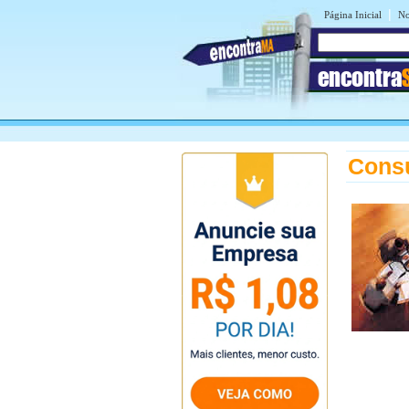
|
Página Inicial
No
encontra
Consu