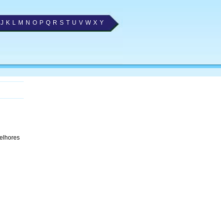
J
K
L
M
N
O
P
Q
R
S
T
U
V
W
X
Y
melhores