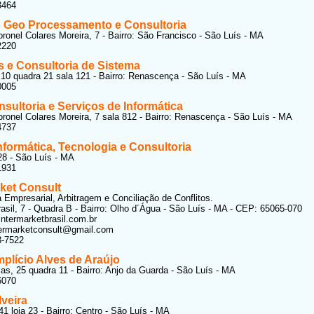
3464
Geo Processamento e Consultoria
ronel Colares Moreira, 7 - Bairro: São Francisco - São Luís - MA
2220
s e Consultoria de Sistema
 10 quadra 21 sala 121 - Bairro: Renascença - São Luís - MA
0005
sultoria e Serviços de Informática
ronel Colares Moreira, 7 sala 812 - Bairro: Renascença - São Luís - MA
4737
formática, Tecnologia e Consultoria
28 - São Luís - MA
1931
rket Consult
a Empresarial, Arbitragem e Conciliação de Conflitos.
asil, 7 - Quadra B - Bairro: Olho d´Água - São Luís - MA - CEP: 65065-070
intermarketbrasil.com.br
termarketconsult@gmail.com
3-7522
plício Alves de Araújo
as, 25 quadra 11 - Bairro: Anjo da Guarda - São Luís - MA
6070
lveira
41 loja 23 - Bairro: Centro - São Luís - MA