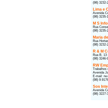
(98) 3232-
Lima e 
Avenida Co
(98) 3235-
M S Info
Rua Consel
(98) 3235-
Maria de
Rua Hortas
(98) 3232-
R & M C
Rua B, 13 q
(98) 3246-
RW Empr
Trabalhos 
Avenida Ja
E-mail: r
(98) 9.917
Sos Inte
Avenida Co
(98) 3227-