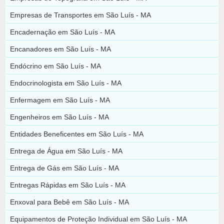
Empresas de Transportes em São Luís - MA
Encadernação em São Luís - MA
Encanadores em São Luís - MA
Endócrino em São Luís - MA
Endocrinologista em São Luís - MA
Enfermagem em São Luís - MA
Engenheiros em São Luís - MA
Entidades Beneficentes em São Luís - MA
Entrega de Água em São Luís - MA
Entrega de Gás em São Luís - MA
Entregas Rápidas em São Luís - MA
Enxoval para Bebê em São Luís - MA
Equipamentos de Proteção Individual em São Luís - MA