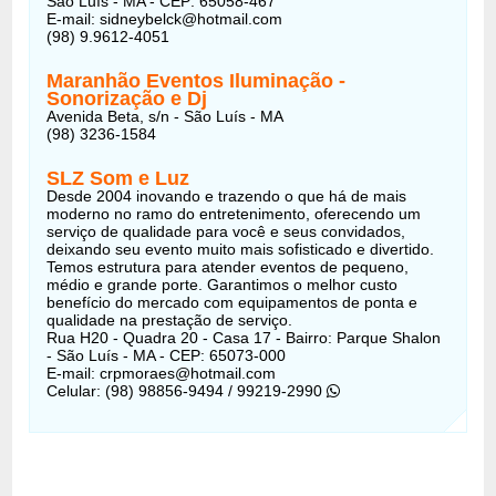
São Luís - MA - CEP: 65058-467
E-mail: sidneybelck@hotmail.com
(98) 9.9612-4051
Maranhão Eventos Iluminação -
Sonorização e Dj
Avenida Beta, s/n - São Luís - MA
(98) 3236-1584
SLZ Som e Luz
Desde 2004 inovando e trazendo o que há de mais
moderno no ramo do entretenimento, oferecendo um
serviço de qualidade para você e seus convidados,
deixando seu evento muito mais sofisticado e divertido.
Temos estrutura para atender eventos de pequeno,
médio e grande porte. Garantimos o melhor custo
benefício do mercado com equipamentos de ponta e
qualidade na prestação de serviço.
Rua H20 - Quadra 20 - Casa 17 - Bairro: Parque Shalon
- São Luís - MA - CEP: 65073-000
E-mail: crpmoraes@hotmail.com
Celular: (98) 98856-9494 / 99219-2990