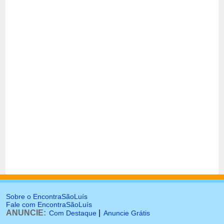
Sobre o EncontraSãoLuís
Fale com EncontraSãoLuís
ANUNCIE:
|
Com Destaque
Anuncie Grátis