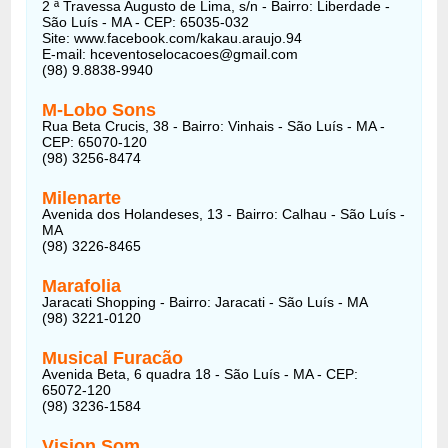
2 ª Travessa Augusto de Lima, s/n - Bairro: Liberdade -
São Luís - MA - CEP: 65035-032
Site: www.facebook.com/kakau.araujo.94
E-mail: hceventoselocacoes@gmail.com
(98) 9.8838-9940
M-Lobo Sons
Rua Beta Crucis, 38 - Bairro: Vinhais - São Luís - MA -
CEP: 65070-120
(98) 3256-8474
Milenarte
Avenida dos Holandeses, 13 - Bairro: Calhau - São Luís -
MA
(98) 3226-8465
Marafolia
Jaracati Shopping - Bairro: Jaracati - São Luís - MA
(98) 3221-0120
Musical Furacão
Avenida Beta, 6 quadra 18 - São Luís - MA - CEP:
65072-120
(98) 3236-1584
Vision Som