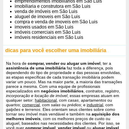
emprrendimentos imobiliários em São Luis
imobiliaria e construtora em São Luis
venda de imóveis em São Luis
aluguel de imoveis em São Luis
compra e venda de imoveis em São Luis
imoveis usados em São Luis
imóveis comerciais em São Luis
imóveis residenciais em São Luis
dicas para você escolher uma imobiliária
Na hora de
comprar, vender ou alugar um imóvel
, ter a
assistência de uma imobiliária
faz toda a diferença, pois
dependendo do tipo de propriedade e das pessoas envolvidas,
as etapas específicas de cada transação imobiliária podem
variar um pouco. Mas na maior parte, a maioria das transações
parece a mesma. Com uma equipe de profissionais
especializados em
negócios imobiliários
,
contratos
,
registro
,
incorporação e locação de imóvel
, essas empresas atuam em
qualquer setor:
habitacional
, com
casas
,
apartamentos
ou
quartos
;
comercial
, com
salas
ou
prédios
; e
industrial
, com
galpões
e
terrenos
. Eles orientam seus clientes sobre como
tornar seu imóvel mais vendável e também na
aquisição dos
melhores imóveis
, com os melhores preços de custo ou
aluguel, baseados nas necessidades dos clientes. Por isso, se
você quer
comprar imóvel
,
vender imóvel
ou
alugar imóvel
,