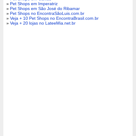
»
Pet Shops em Imperatriz
»
Pet Shops em São José do Ribamar
»
Pet Shops no EncontraSãoLuis.com.br
»
Veja + 10 Pet Shops no EncontraBrasil.com.br
»
Veja + 20 lojas no LateeMia.net.br