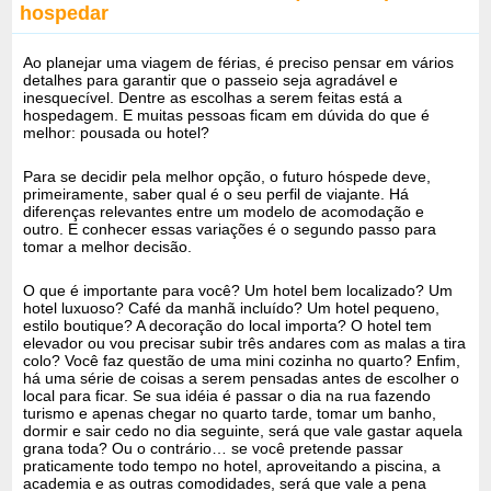
hospedar
Ao planejar uma viagem de férias, é preciso pensar em vários
detalhes para garantir que o passeio seja agradável e
inesquecível. Dentre as escolhas a serem feitas está a
hospedagem. E muitas pessoas ficam em dúvida do que é
melhor: pousada ou hotel?
Para se decidir pela melhor opção, o futuro hóspede deve,
primeiramente, saber qual é o seu perfil de viajante. Há
diferenças relevantes entre um modelo de acomodação e
outro. E conhecer essas variações é o segundo passo para
tomar a melhor decisão.
O que é importante para você? Um hotel bem localizado? Um
hotel luxuoso? Café da manhã incluído? Um hotel pequeno,
estilo boutique? A decoração do local importa? O hotel tem
elevador ou vou precisar subir três andares com as malas a tira
colo? Você faz questão de uma mini cozinha no quarto? Enfim,
há uma série de coisas a serem pensadas antes de escolher o
local para ficar. Se sua idéia é passar o dia na rua fazendo
turismo e apenas chegar no quarto tarde, tomar um banho,
dormir e sair cedo no dia seguinte, será que vale gastar aquela
grana toda? Ou o contrário… se você pretende passar
praticamente todo tempo no hotel, aproveitando a piscina, a
academia e as outras comodidades, será que vale a pena