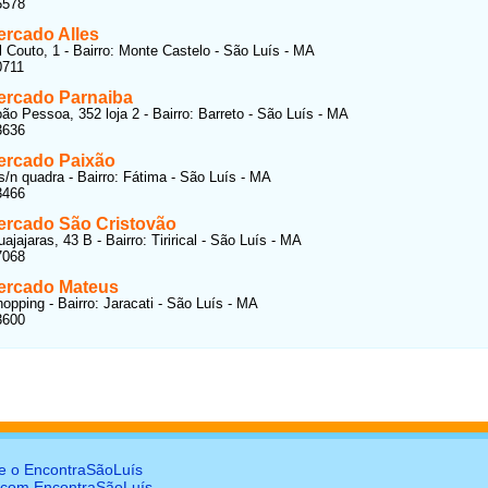
5578
rcado Alles
 Couto, 1 - Bairro: Monte Castelo - São Luís - MA
0711
rcado Parnaiba
ão Pessoa, 352 loja 2 - Bairro: Barreto - São Luís - MA
3636
rcado Paixão
s/n quadra - Bairro: Fátima - São Luís - MA
3466
rcado São Cristovão
jajaras, 43 B - Bairro: Tirirical - São Luís - MA
7068
ercado Mateus
hopping - Bairro: Jaracati - São Luís - MA
3600
e o EncontraSãoLuís
 com EncontraSãoLuís