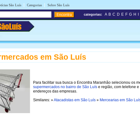
|
|
tícias São Luís
Categorias
Sobre São Luís
A
B
C
D
E
F
G
H
I
categorias:
SãoLuís
rmercados em São Luís
Para facilitar sua busca o Encontra Maranhão selecionou os m
supermercados no bairro de São Luís
e região, com telefone e
endereços das empresas.
Similares: »
Atacadistas em São Luís
»
Mercearias em São Luí