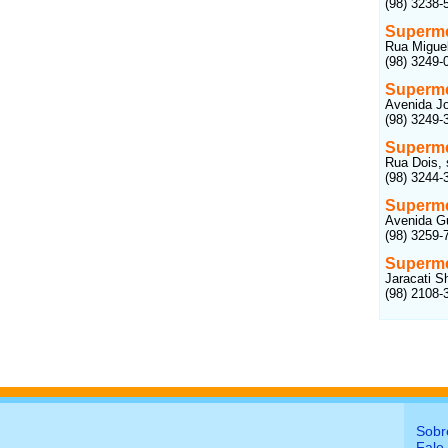
(98) 3238-
Superme
Rua Miguel
(98) 3249-
Superme
Avenida Jo
(98) 3249-
Superme
Rua Dois, 
(98) 3244-
Superme
Avenida Gua
(98) 3259-
Superm
Jaracati S
(98) 2108-
Sobr
Fale