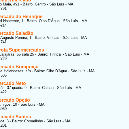
o Maia, 491 - Bairro: Centro - São Luís - MA
7791
rcado do Henrique
l Nascente, 1 - Bairro: Olho D'Água - São Luís - MA
6214
rcado Saladão
 Augusto Pereira, 1 - Bairro: Vinhais - São Luís - MA
1741
rota Supermercados
jajaras, 65 sala 25 - Bairro: Tirirical - São Luís - MA
2729
ercado Bompreço
s Holandeses, s/n - Bairro: Olho D'Água - São Luís - MA
4536
rcado Neto
ás, 37 quadra 9 - Bairro: Calhau - São Luís - MA
1422
ercado Opção
migos, 10 - São Luís - MA
5060
rcado Santos
e, 3 - Bairro: Coroadinho - São Luís - MA
1201