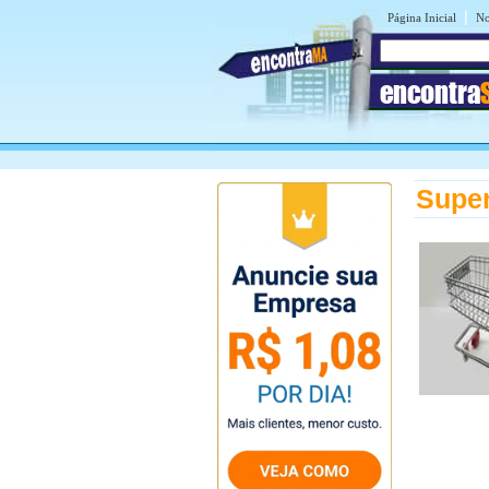
|
Página Inicial
No
encontra
Supe