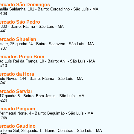
ercado São Domingos
ália Saldanha, 101 - Bairro: Coroadinho - São Luís - MA
9108
rcado São Pedro
 330 - Bairro: Fátima - São Luís - MA
6441
rcado Shuellen
ete, 25 quadra 24 - Bairro: Sacavem - São Luís - MA
7737
ercados Preço Bom
o Luís Rei da França, 10 - Bairro: Anil - São Luís - MA
5710
rcado da Hora
do Neves, 144 - Bairro: Fátima - São Luís - MA
5941
rcado Servlar
7 quadra 8 - Bairro: Bom Jesus - São Luís - MA
6224
rcado Pinguim
erimetral Norte, 4 - Bairro: Bequimão - São Luís - MA
1245
ercado Gaudino
ntorno Sul, 28 quadra 1 - Bairro: Cohatrac - São Luís - MA