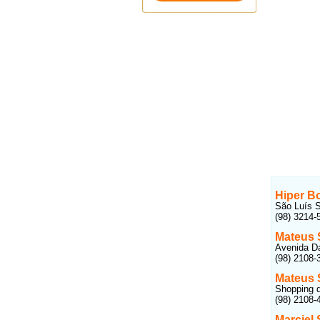
Hiper B
São Luís S
(98) 3214-
Mateus
Avenida Da
(98) 2108-
Mateus
Shopping d
(98) 2108-
Marciel