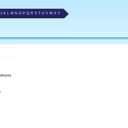
J
K
L
M
N
O
P
Q
R
S
T
U
V
W
X
Y
elhores
s