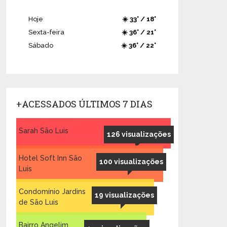
Hoje
☀️ 33° / 18°
Sexta-feira
☀️ 36° / 21°
Sábado
☀️ 36° / 22°
+ACESSADOS ÚLTIMOS 7 DIAS
Sarah São Luis
126 visualizações
Hotel Soft Inn São
100 visualizações
Luis
Condomínio Jardins
19 visualizações
de São Luis
Bairro Angelim