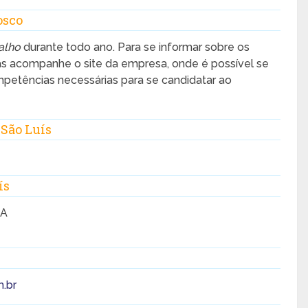
osco
alho
durante todo ano. Para se informar sobre os
as acompanhe o site da empresa, onde é possível se
ompetências necessárias para se candidatar ao
São Luís
ís
MA
.br