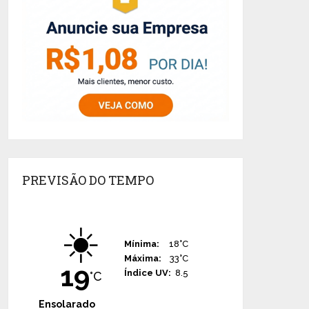
PREVISÃO DO TEMPO
☀️
Mínima:
18°C
Máxima:
33°C
19
Índice UV:
8.5
°C
Ensolarado