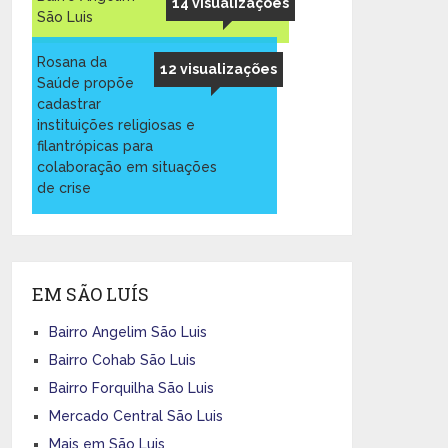
14 visualizações
São Luis
Rosana da
12 visualizações
Saúde propõe
cadastrar
instituições religiosas e
filantrópicas para
colaboração em situações
de crise
EM SÃO LUÍS
Bairro Angelim São Luis
Bairro Cohab São Luis
Bairro Forquilha São Luis
Mercado Central São Luis
Mais em São Luis