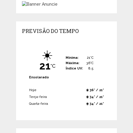
PREVISÃO DO TEMPO
☀️
Mínima:
21°C
21
Máxima:
36°C
°C
Índice UV:
8.5
Ensolarado
Hoje
☀️ 36° / 21°
Terça-feira
☀️ 34° / 21°
Quarta-feira
☀️ 34° / 21°